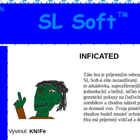
INFICATED
Táto hra je príjemným odrea
SL Soft-u ešte nezaužívaný, a
to arkádovka, najrozšírenejší
jednoduchý a bežný, ničím
genetické pokusy na ľuďoch
zombíkov a zhodou náhod pr
sa dostanú von. Tvoja priateľ
zbraňou budeš musieť ochrán
Hra má príjemný vzhľad a d
Vyvinul:
KN!Fe