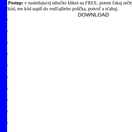
Postup:
v nasledujucej tabuľke klikni na FREE, potom čakaj určitý
kód, ten kód napíš do vedľajšieho políčka, potvrď a sťahuj.
DOWNLOAD