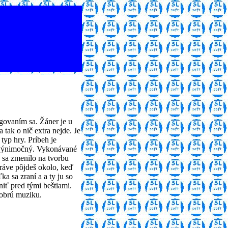
govaním sa. Žáner je u
 tak o nič extra nejde. Je
 typ hry. Príbeh je
 výnimočný. Vykonávané
 sa zmenilo na tvorbu
áve pôjdeš okolo, keď
ka sa zraní a a ty ju so
iť pred tými beštiami.
obrú muziku.