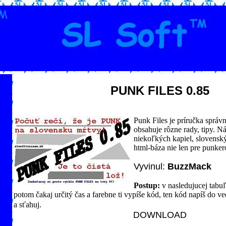
PUNK FILES 0.85
Punk Files je príručka správ
obsahuje rôzne rady, tipy. Ná
niekoľkých kapiel, slovensk
html-báza nie len pre punker
Vyvinul:
BuzzMack
Postup:
v nasledujucej tabu
potom čakaj určitý čas a farebne ti vypíše kód, ten kód napíš do v
a sťahuj.
DOWNLOAD