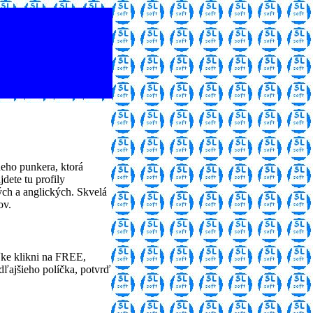
neho punkera, ktorá
jdete tu profily
ých a anglických. Skvelá
ov.
ľke klikni na FREE,
edľajšieho políčka, potvrď